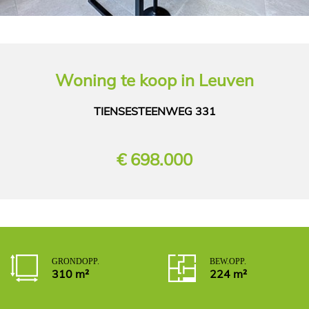
Woning
te koop in
Leuven
TIENSESTEENWEG 331
€ 698.000
GROND OPP.
BEW. OPP.
310 m²
224 m²