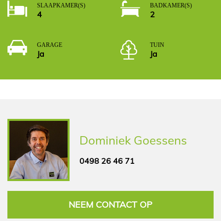
SLAAPKAMER(S)
BADKAMER(S)
4
2
GARAGE
TUIN
Ja
Ja
Dominiek Goessens
0498 26 46 71
NEEM CONTACT OP