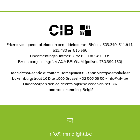
Erkend vastgoedmakelaar en bemiddelaar met BIV nrs. 503.349, 511.911,
513.480 en 515.566
Ondernemingsnummer BTW BE 0883.491.935
BA en borgstelling: NV AXA BELGIUM (polisnr. 730.390.160)
Toezichthoudende autoriteit: Beroepsinstituut van Vastgoedmakelaar
Luxemburgstraat 16 B te 1000 Brussel -
02 505 38 50
-
info@biv.be
Onderworpen aan de deontologische code van het BIV
Land van erkenning: België
info@immolight.be