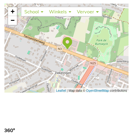
+
School
Winkels
Vervoer
−
Leaflet
| Map data ©
OpenStreetMap
contributors
360°