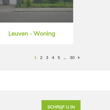
Leuven - Woning
1
2
3
4
5
…
30
SCHRIJF U IN