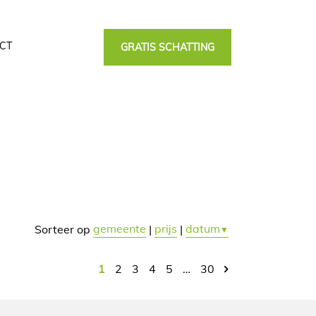
CT
GRATIS SCHATTING
gemeente
prijs
datum
Sorteer op
|
|
▼
1
2
3
4
5
…
30