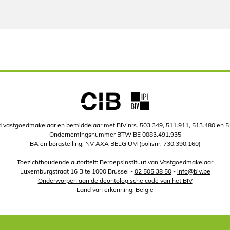
 vastgoedmakelaar en bemiddelaar met BIV nrs. 503.349, 511.911, 513.480 en 
Ondernemingsnummer BTW BE 0883.491.935
BA en borgstelling: NV AXA BELGIUM (polisnr. 730.390.160)
Toezichthoudende autoriteit: Beroepsinstituut van Vastgoedmakelaar
Luxemburgstraat 16 B te 1000 Brussel -
02 505 38 50
-
info@biv.be
Onderworpen aan de deontologische code van het BIV
Land van erkenning: België