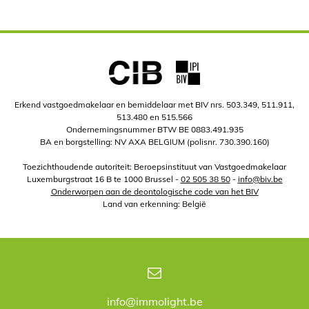
Erkend vastgoedmakelaar en bemiddelaar met BIV nrs. 503.349, 511.911,
513.480 en 515.566
Ondernemingsnummer BTW BE 0883.491.935
BA en borgstelling: NV AXA BELGIUM (polisnr. 730.390.160)
Toezichthoudende autoriteit: Beroepsinstituut van Vastgoedmakelaar
Luxemburgstraat 16 B te 1000 Brussel -
02 505 38 50
-
info@biv.be
Onderworpen aan de deontologische code van het BIV
Land van erkenning: België
info@immolight.be