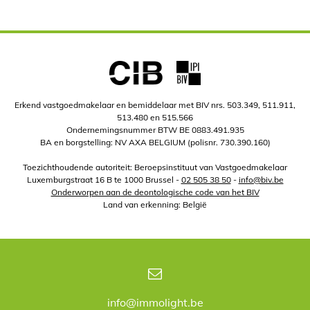
Erkend vastgoedmakelaar en bemiddelaar met BIV nrs. 503.349, 511.911,
513.480 en 515.566
Ondernemingsnummer BTW BE 0883.491.935
BA en borgstelling: NV AXA BELGIUM (polisnr. 730.390.160)
Toezichthoudende autoriteit: Beroepsinstituut van Vastgoedmakelaar
Luxemburgstraat 16 B te 1000 Brussel -
02 505 38 50
-
info@biv.be
Onderworpen aan de deontologische code van het BIV
Land van erkenning: België
info@immolight.be