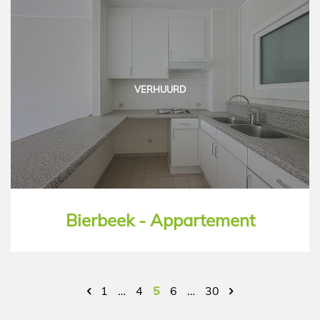
VERHUURD
Bierbeek - Appartement
1
…
4
5
6
…
30