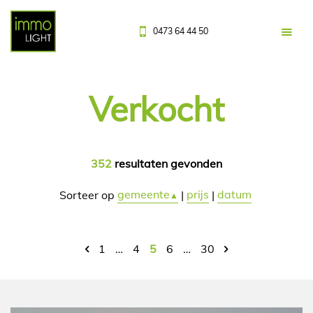
0473 64 44 50
Verkocht
352
resultaten gevonden
gemeente
prijs
datum
Sorteer op
|
|
▲
1
…
4
5
6
…
30