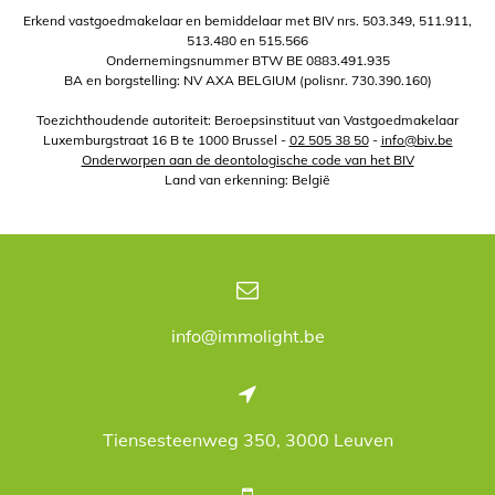
Erkend vastgoedmakelaar en bemiddelaar met BIV nrs. 503.349, 511.911,
513.480 en 515.566
Ondernemingsnummer BTW BE 0883.491.935
BA en borgstelling: NV AXA BELGIUM (polisnr. 730.390.160)
Toezichthoudende autoriteit: Beroepsinstituut van Vastgoedmakelaar
Luxemburgstraat 16 B te 1000 Brussel -
02 505 38 50
-
info@biv.be
Onderworpen aan de deontologische code van het BIV
Land van erkenning: België
info@immolight.be
Tiensesteenweg 350, 3000 Leuven