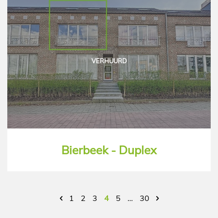
VERHUURD
Bierbeek - Duplex
1
2
3
4
5
…
30