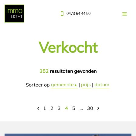
0473 64 44 50
Verkocht
352
resultaten gevonden
gemeente
prijs
datum
Sorteer op
|
|
▲
1
2
3
4
5
…
30