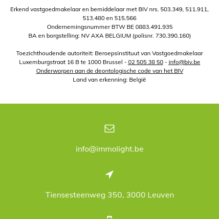
Erkend vastgoedmakelaar en bemiddelaar met BIV nrs. 503.349, 511.911,
513.480 en 515.566
Ondernemingsnummer BTW BE 0883.491.935
BA en borgstelling: NV AXA BELGIUM (polisnr. 730.390.160)
Toezichthoudende autoriteit: Beroepsinstituut van Vastgoedmakelaar
Luxemburgstraat 16 B te 1000 Brussel -
02 505 38 50
-
info@biv.be
Onderworpen aan de deontologische code van het BIV
Land van erkenning: België
info@immolight.be
Tiensesteenweg 350, 3000 Leuven