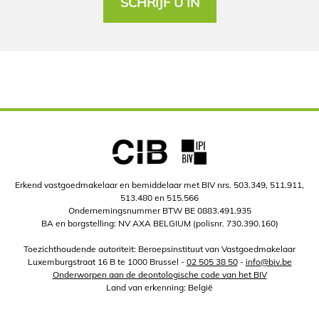
SCHRIJF U IN
Erkend vastgoedmakelaar en bemiddelaar met BIV nrs. 503.349, 511.911,
513.480 en 515.566
Ondernemingsnummer BTW BE 0883.491.935
BA en borgstelling: NV AXA BELGIUM (polisnr. 730.390.160)
Toezichthoudende autoriteit: Beroepsinstituut van Vastgoedmakelaar
Luxemburgstraat 16 B te 1000 Brussel -
02 505 38 50
-
info@biv.be
Onderworpen aan de deontologische code van het BIV
Land van erkenning: België