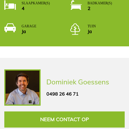
SLAAPKAMER(S)
BADKAMER(S)
4
2
GARAGE
TUIN
Ja
Ja
Dominiek Goessens
0498 26 46 71
NEEM CONTACT OP