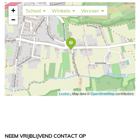
+
School
Winkels
Vervoer
−
Leaflet
| Map data ©
OpenStreetMap
contributors
NEEM VRIJBLIJVEND CONTACT OP