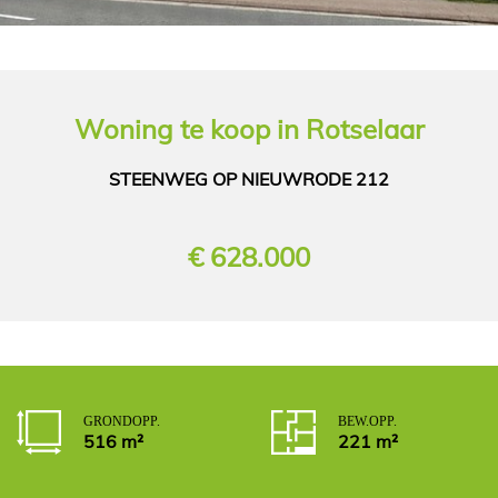
Woning
te koop in
Rotselaar
STEENWEG OP NIEUWRODE 212
€ 628.000
GROND OPP.
BEW. OPP.
516 m²
221 m²