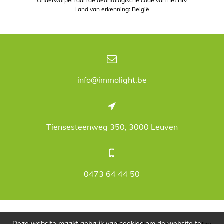
Onderworpen aan de deontologische code van het BIV
Land van erkenning: België
info@immolight.be
Tiensesteenweg 350, 3000 Leuven
0473 64 44 50