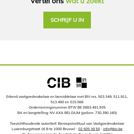
Vertel ons
wat u zoekt
SCHRIJF U IN
Erkend vastgoedmakelaar en bemiddelaar met BIV nrs. 503.349, 511.911,
513.480 en 515.566
Ondernemingsnummer BTW BE 0883.491.935
BA en borgstelling: NV AXA BELGIUM (polisnr. 730.390.160)
Toezichthoudende autoriteit: Beroepsinstituut van Vastgoedmakelaar
Luxemburgstraat 16 B te 1000 Brussel -
02 505 38 50
-
info@biv.be