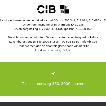
 vastgoedmakelaar en bemiddelaar met BIV nrs. 503.349, 511.911, 513.480 en 
Ondernemingsnummer BTW BE 0883.491.935
BA en borgstelling: NV AXA BELGIUM (polisnr. 730.390.160)
Toezichthoudende autoriteit: Beroepsinstituut van Vastgoedmakelaar
Luxemburgstraat 16 B te 1000 Brussel -
02 505 38 50
-
info@biv.be
Onderworpen aan de deontologische code van het BIV
Land van erkenning: België
Tiensesteenweg 350, 3000 Leuven