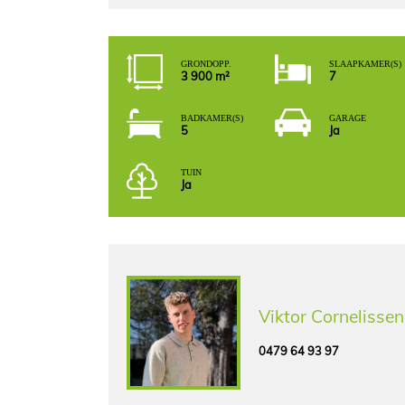
GROND OPP.
SLAAPKAMER(S)
3 900 m²
7
BADKAMER(S)
GARAGE
5
Ja
TUIN
Ja
Viktor Cornelissen
0479 64 93 97