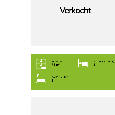
Verkocht
BEW. OPP.
SLAAPKAMER(S)
71 m²
1
BADKAMER(S)
1