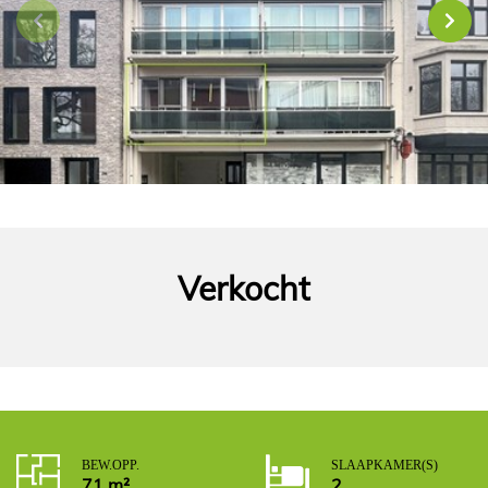
Verkocht
BEW. OPP.
SLAAPKAMER(S)
71 m²
2