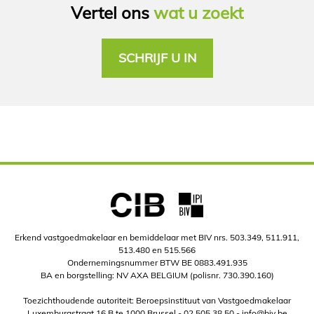
Vertel ons
wat u zoekt
SCHRIJF U IN
Erkend vastgoedmakelaar en bemiddelaar met BIV nrs. 503.349, 511.911,
513.480 en 515.566
Ondernemingsnummer BTW BE 0883.491.935
BA en borgstelling: NV AXA BELGIUM (polisnr. 730.390.160)
Toezichthoudende autoriteit: Beroepsinstituut van Vastgoedmakelaar
Luxemburgstraat 16 B te 1000 Brussel -
02 505 38 50
-
info@biv.be