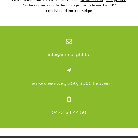
Onderworpen aan de deontologische code van het BIV
Land van erkenning: België
info@immolight.be
Tiensesteenweg 350, 3000 Leuven
0473 64 44 50