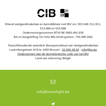
Erkend vastgoedmakelaar en bemiddelaar met BIV nrs. 503.349, 511.911,
513.480 en 515.566
Ondernemingsnummer BTW BE 0883.491.935
BA en borgstelling: NV AXA BELGIUM (polisnr. 730.390.160)
Toezichthoudende autoriteit: Beroepsinstituut van Vastgoedmakelaar
Luxemburgstraat 16 B te 1000 Brussel -
02 505 38 50
-
info@biv.be
Onderworpen aan de deontologische code van het BIV
Land van erkenning: België
info@immolight.be