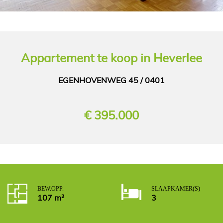
Appartement
te koop in
Heverlee
EGENHOVENWEG 45 / 0401
€ 395.000
BEW. OPP.
SLAAPKAMER(S)
107 m²
3