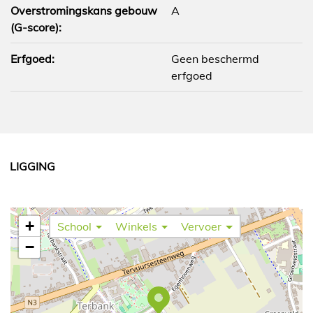
Overstromingskans gebouw
A
(G-score):
Erfgoed:
Geen beschermd
erfgoed
LIGGING
+
School
Winkels
Vervoer
−