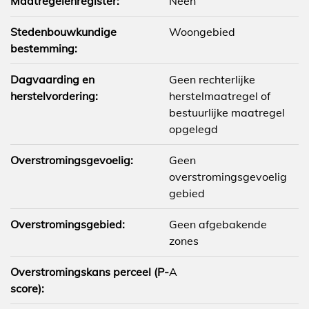
Maatregelenregister:
Neen
Stedenbouwkundige
Woongebied
bestemming:
Dagvaarding en
Geen rechterlijke
herstelvordering:
herstelmaatregel of
bestuurlijke maatregel
opgelegd
Overstromingsgevoelig:
Geen
overstromingsgevoelig
gebied
Overstromingsgebied:
Geen afgebakende
zones
Overstromingskans perceel (P-
A
score):