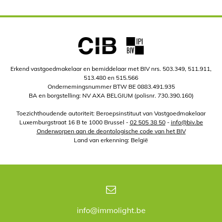
Erkend vastgoedmakelaar en bemiddelaar met BIV nrs. 503.349, 511.911,
513.480 en 515.566
Ondernemingsnummer BTW BE 0883.491.935
BA en borgstelling: NV AXA BELGIUM (polisnr. 730.390.160)
Toezichthoudende autoriteit: Beroepsinstituut van Vastgoedmakelaar
Luxemburgstraat 16 B te 1000 Brussel -
02 505 38 50
-
info@biv.be
Onderworpen aan de deontologische code van het BIV
Land van erkenning: België
info@immolight.be