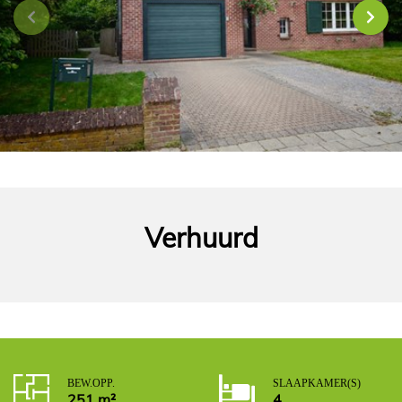
Verhuurd
BEW. OPP.
SLAAPKAMER(S)
251 m²
4