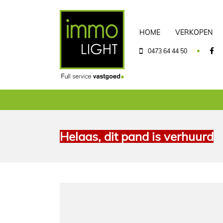
HOME
VERKOPEN
0473 64 44 50
Helaas, dit pand is verhuurd