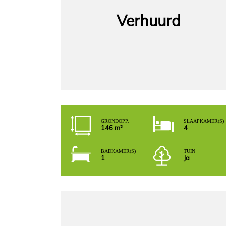
Verhuurd
GROND OPP.
SLAAPKAMER(S)
146 m²
4
BADKAMER(S)
TUIN
1
Ja