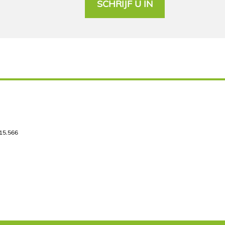
SCHRIJF U IN
515.566