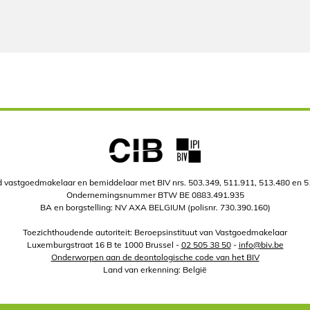
 vastgoedmakelaar en bemiddelaar met BIV nrs. 503.349, 511.911, 513.480 en 
Ondernemingsnummer BTW BE 0883.491.935
BA en borgstelling: NV AXA BELGIUM (polisnr. 730.390.160)
Toezichthoudende autoriteit: Beroepsinstituut van Vastgoedmakelaar
Luxemburgstraat 16 B te 1000 Brussel -
02 505 38 50
-
info@biv.be
Onderworpen aan de deontologische code van het BIV
Land van erkenning: België