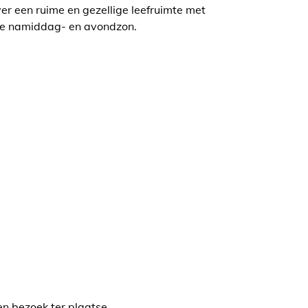
r een ruime en gezellige leefruimte met
n de namiddag- en avondzon.
n bezoek ter plaatse.