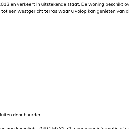
3 en verkeert in uitstekende staat. De woning beschikt ove
ang tot een westgericht terras waar u volop kan genieten va
sluiten door huurder
en van Immolight, 0494 59 82 71, voor meer informatie of ee