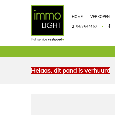
HOME
VERKOPEN
0473 64 44 50
Helaas, dit pand is verhuurd