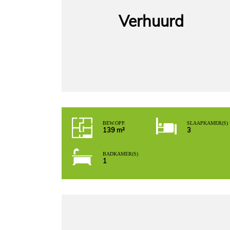
Verhuurd
BEW. OPP.
SLAAPKAMER(S)
139 m²
3
BADKAMER(S)
1