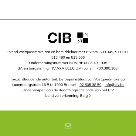
Erkend vastgoedmakelaar en bemiddelaar met BIV nrs. 503.349, 511.911,
513.480 en 515.566
Ondernemingsnummer BTW BE 0883.491.935
BA en borgstelling: NV AXA BELGIUM (polisnr. 730.390.160)
Toezichthoudende autoriteit: Beroepsinstituut van Vastgoedmakelaar
Luxemburgstraat 16 B te 1000 Brussel -
02 505 38 50
-
info@biv.be
Onderworpen aan de deontologische code van het BIV
Land van erkenning: België