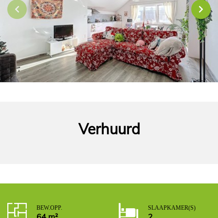
Verhuurd
BEW. OPP.
SLAAPKAMER(S)
64 m²
2